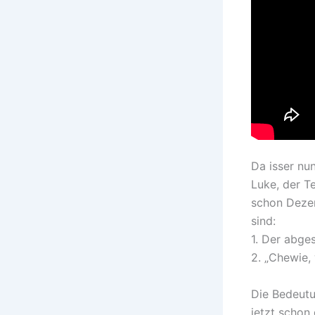
Da isser nun
Luke, der T
schon Deze
sind:
1. Der abge
2. „Chewie, 
Die Bedeutu
jetzt schon