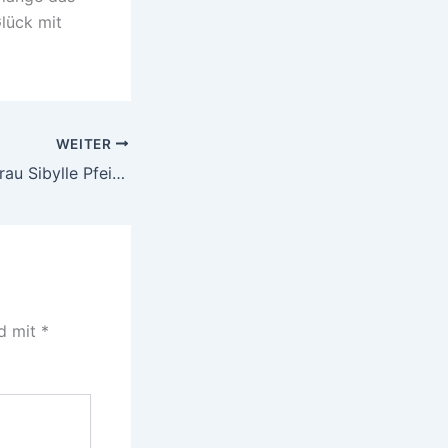
Glück mit
WEITER
Offener Brief an Frau Sibylle Pfeiffer bzgl. Höchstspeicherfristen für Verkehrsdaten
nd mit
*