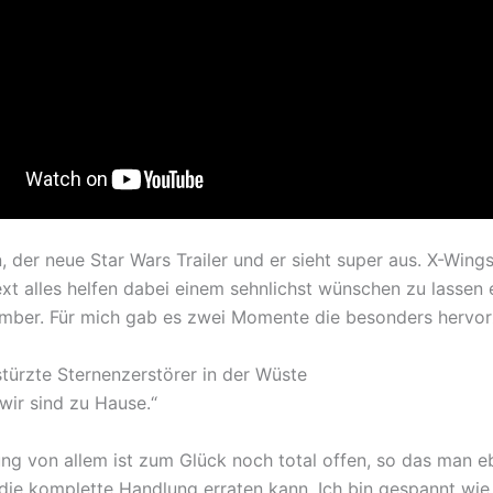
, der neue Star Wars Trailer und er sieht super aus. X-Wing
ext alles helfen dabei einem sehnlichst wünschen zu lassen
mber. Für mich gab es zwei Momente die besonders hervo
stürzte Sternenzerstörer in der Wüste
wir sind zu Hause.“
ng von allem ist zum Glück noch total offen, so das man e
 die komplette Handlung erraten kann. Ich bin gespannt wie