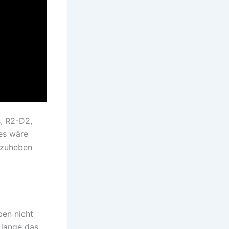
s, R2-D2,
 es wäre
rzuheben
ben nicht
 lange das