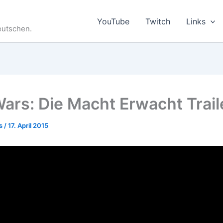
YouTube
Twitch
Links
eutschen.
Wars: Die Macht Erwacht Trail
es
/
17. April 2015