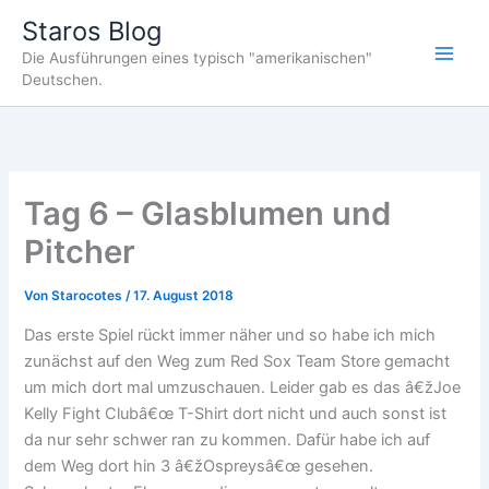
Zum
Staros Blog
Inhalt
Die Ausführungen eines typisch "amerikanischen"
springen
Deutschen.
Tag 6 – Glasblumen und
Pitcher
Von
Starocotes
/
17. August 2018
Das erste Spiel rückt immer näher und so habe ich mich
zunächst auf den Weg zum Red Sox Team Store gemacht
um mich dort mal umzuschauen. Leider gab es das â€žJoe
Kelly Fight Clubâ€œ T-Shirt dort nicht und auch sonst ist
da nur sehr schwer ran zu kommen. Dafür habe ich auf
dem Weg dort hin 3 â€žOspreysâ€œ gesehen.