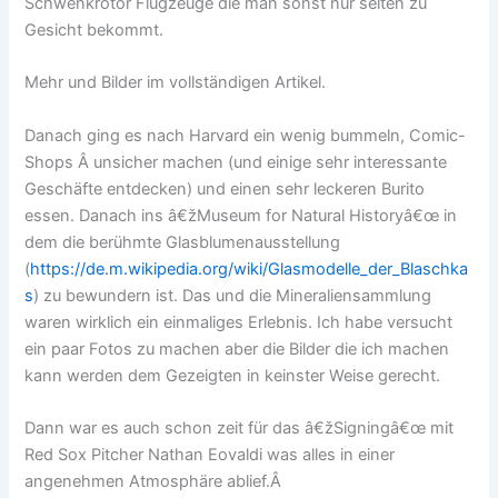
Schwenkrotor Flugzeuge die man sonst nur selten zu
Gesicht bekommt.
Mehr und Bilder im vollständigen Artikel.
Danach ging es nach Harvard ein wenig bummeln, Comic-
Shops Â unsicher machen (und einige sehr interessante
Geschäfte entdecken) und einen sehr leckeren Burito
essen. Danach ins â€žMuseum for Natural Historyâ€œ in
dem die berühmte Glasblumenausstellung
(
https://de.m.wikipedia.org/wiki/Glasmodelle_der_Blaschka
s
) zu bewundern ist. Das und die Mineraliensammlung
waren wirklich ein einmaliges Erlebnis. Ich habe versucht
ein paar Fotos zu machen aber die Bilder die ich machen
kann werden dem Gezeigten in keinster Weise gerecht.
Dann war es auch schon zeit für das â€žSigningâ€œ mit
Red Sox Pitcher Nathan Eovaldi was alles in einer
angenehmen Atmosphäre ablief.Â