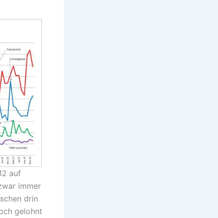
12 auf
 zwar immer
schen drin
noch gelohnt