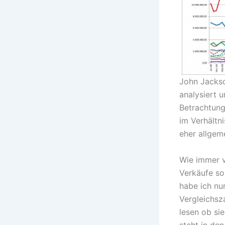
John Jackso
analysiert 
Betrachtung
im Verhältn
eher allgem
Wie immer v
Verkäufe so
habe ich nu
Vergleichsz
lesen ob sie
steht in den