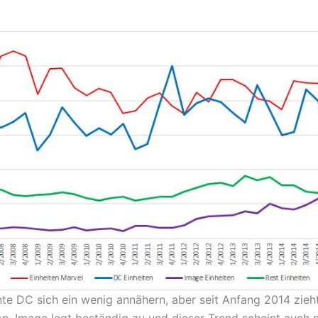
nte DC sich ein wenig annähern, aber seit Anfang 2014 zieh
n. Image legt beständig zu und dieser Trend scheint auch n