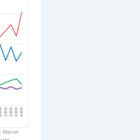
t Marvel
icht