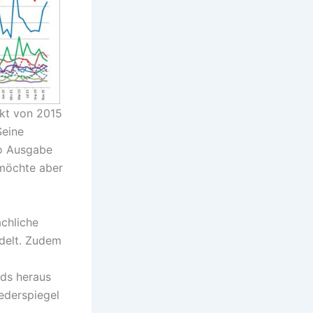
rkt von 2015
Seine
ro Ausgabe
 möchte aber
ächliche
delt. Zudem
nds heraus
iederspiegel