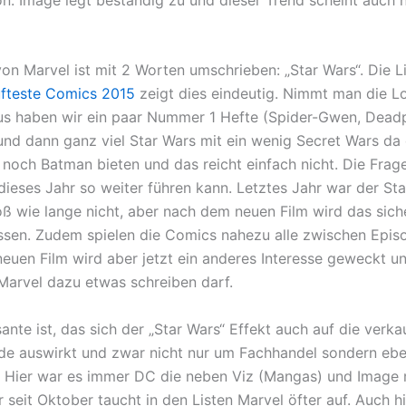
von Marvel ist mit 2 Worten umschrieben: „Star Wars“. Die L
ufteste Comics 2015
zeigt dies eindeutig. Nimmt man die L
us haben wir ein paar Nummer 1 Hefte (Spider-Gwen, Deadp
nd dann ganz viel Star Wars mit ein wenig Secret Wars da 
 noch Batman bieten und das reicht einfach nicht. Die Frage
dieses Jahr so weiter führen kann. Letztes Jahr war der St
ß wie lange nicht, aber nach dem neuen Film wird das sich
ssen. Zudem spielen die Comics nahezu alle zwischen Epis
neuen Film wird aber jetzt ein anderes Interesse geweckt un
 Marvel dazu etwas schreiben darf.
ante ist, das sich der „Star Wars“ Effekt auch auf die verka
e auswirkt und zwar nicht nur um Fachhandel sondern ebe
 Hier war es immer DC die neben Viz (Mangas) und Image 
 seit Oktober taucht in den Listen Marvel öfter auf. Auch hi