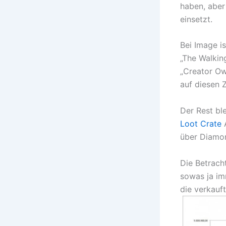
haben, aber 
einsetzt.
Bei Image i
„The Walkin
„Creator Ow
auf diesen 
Der Rest bl
Loot Crate
A
über Diamon
Die Betracht
sowas ja im
die verkauft