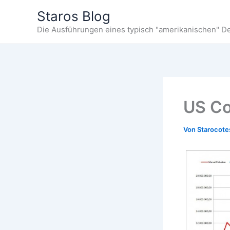
Zum
Staros Blog
Inhalt
Die Ausführungen eines typisch "amerikanischen" D
springen
US Co
Von
Starocot