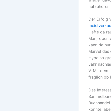
aufzuhören.
Der Erfolg 
meistverka
Hefte da ra
Man) oben u
kann da nur
Marvel das 
Hype so gro
Jahr nachla
V. Mit dem 
fraglich ob
Das Interess
Sammelbänd
Buchhandel.
konnte, aber