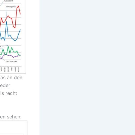
was an den
ieder
ls recht
en sehen: