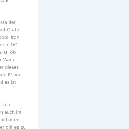
iste der
oot Crate
ool, Iron
drin. DC
 ist, ob
ar Wars
er dieses
ode IV und
d es ist
uften
n auch im
mithalten
er gilt es zu