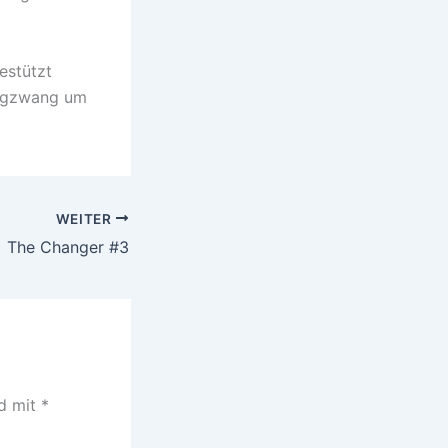
estützt
Zugzwang um
WEITER
The Changer #3
nd mit
*