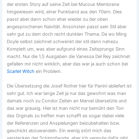
der ersten Story auf seine Zeit bei Mucous Membrane
hingewiesen wird, einer Punkband aus den 70ern. Dies
passt aber dann schon eher wieder zu der oben
angesprochenen Naivität. Ansonsten passt sein Stil aber
sehr gut zu dem doch recht dunklen Thema. Da wo Ming
Doyle selbst zeichnet schwenkt der stil dann nahezu
Komplett um, was aber aufgrund eines Zeitsprungs Sinn
macht. Nur die 1,5 Ausgaben die Vanessa Del Rey zeichnet
gefallen mir nicht wirklich, aber das war ja auch schon bei
Scarlet Witch
ein Problem.
Die Übersetzung die Josef Rother hier für Panini abliefert ist
sehr gut. Ich war lange Zeit ja nur das gewohnt was man
damals noch zu Condor Zeiten an Marvel übersetzte und
das war grausig. Hier ist man nicht nur bemüht den Ton
des Orginals zu treffen man schafft es sogar dabei viele
der Referenzen und Anspielungen beizubehalten bzw.
geschickt abzuwandeln. Ein wenig stört mich das
verstecken der Schimpfworte, aber ich vermute dafür gibt