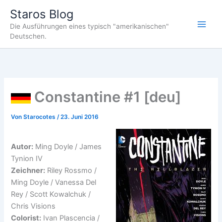
Zum
Staros Blog
Inhalt
Die Ausführungen eines typisch "amerikanischen"
springen
Deutschen.
Constantine #1 [deu]
Von
Starocotes
/
23. Juni 2016
Autor:
Ming Doyle / James
Tynion IV
Zeichner:
Riley Rossmo /
Ming Doyle / Vanessa Del
Rey / Scott Kowalchuk /
Chris Visions
Colorist:
Ivan Plascencia /