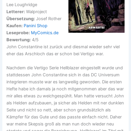
Lee Loughridge
Letterer:
Walproject
Übersetzung:
Josef Rother
Kaufen:
Panini Shop
Leseprobe:
MyComics.de
Bewertung:
4/5
John Constantine ist zurück und diesmal wieder sehr viel
eher das Arschloch das er schon bei Vertigo war.
Nachdem die Vertigo Serie Hellblazer eingestellt wurde und
stattdessen John Constantine sich in das DC Universum
integrieren musste war es langweilig geworden. Die ersten
Hefte habe ich damals ja noch mitgenommen aber das war
mir alles etwas zu weichgespühlt. Man hatte versucht John
als Helden aufzubauen, ja sicher als Helden mit ner dunklen
Seite und nicht so nett, aber schon grundsätzlich als
Kämpfer für das Gute und das passte einfach nicht. Daher
war meine Skepsis groß als man nun doch wieder neu
startete und sogar die Bezeichnung „Hellblazer“ im Titel mit