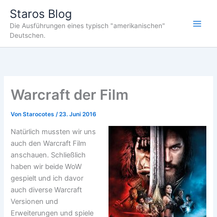
Zum
Staros Blog
Inhalt
Die Ausführungen eines typisch "amerikanischen"
springen
Deutschen.
Warcraft der Film
Von
Starocotes
/
23. Juni 2016
Natürlich mussten wir uns
auch den Warcraft Film
anschauen. Schließlich
haben wir beide WoW
gespielt und ich davor
auch diverse Warcraft
Versionen und
Erweiterungen und spiele