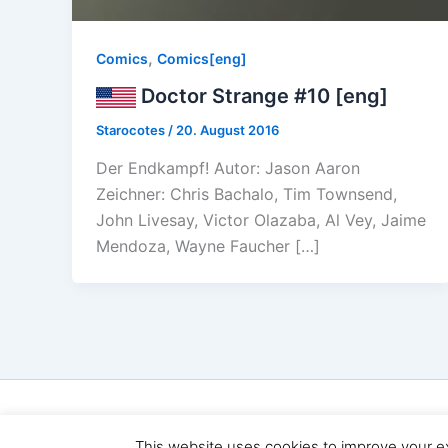
,
Comics
Comics[eng]
Doctor Strange #10 [eng]
Starocotes
/
20. August 2016
Der Endkampf! Autor: Jason Aaron
Zeichner: Chris Bachalo, Tim Townsend,
John Livesay, Victor Olazaba, Al Vey, Jaime
Mendoza, Wayne Faucher […]
Copyri
This website uses cookies to improve your ex