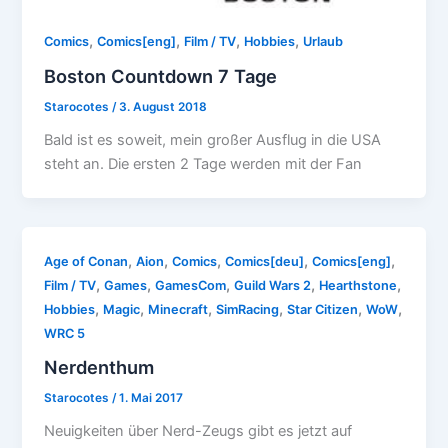
,
,
,
,
Comics
Comics[eng]
Film / TV
Hobbies
Urlaub
Boston Countdown 7 Tage
Starocotes
/
3. August 2018
Bald ist es soweit, mein großer Ausflug in die USA
steht an. Die ersten 2 Tage werden mit der Fan
,
,
,
,
,
Age of Conan
Aion
Comics
Comics[deu]
Comics[eng]
,
,
,
,
,
Film / TV
Games
GamesCom
Guild Wars 2
Hearthstone
,
,
,
,
,
,
Hobbies
Magic
Minecraft
SimRacing
Star Citizen
WoW
WRC 5
Nerdenthum
Starocotes
/
1. Mai 2017
Neuigkeiten über Nerd-Zeugs gibt es jetzt auf