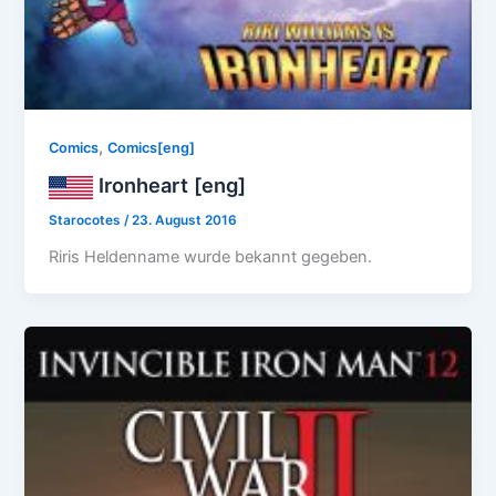
,
Comics
Comics[eng]
Ironheart [eng]
Starocotes
/
23. August 2016
Riris Heldenname wurde bekannt gegeben.