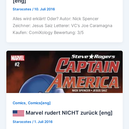
[eng]
Starocotes
/
10. Juli 2016
Alles wird erklärt! Oder? Autor: Nick Spencer
Zeichner: Jesus Saiz Letterer: VC’s Joe Caramagna
Kaufen: ComiXology Bewertung: 3/5
,
Comics
Comics[eng]
Marvel rudert NICHT zurück [eng]
Starocotes
/
1. Juli 2016