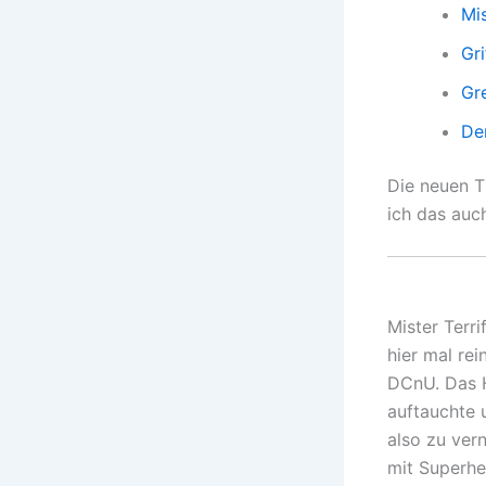
Mis
Gri
Gr
De
Die neuen T
ich das auc
Mister Terr
hier mal re
DCnU. Das H
auftauchte 
also zu ver
mit Superhe