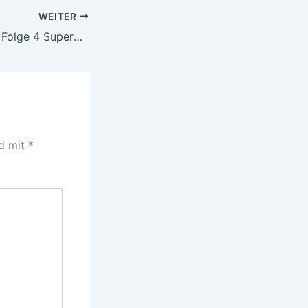
WEITER
House of Heroes: Folge 4 Supergods
nd mit
*