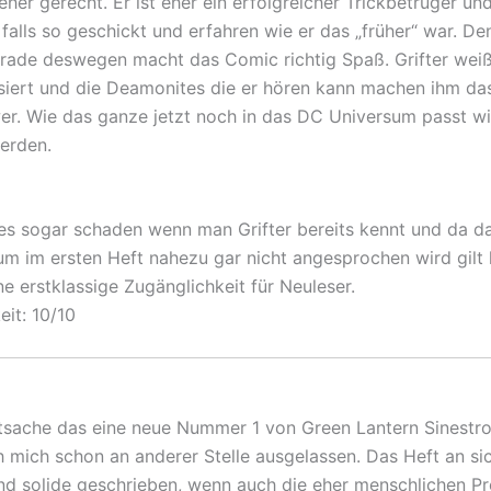
her gerecht. Er ist eher ein erfolgreicher Trickbetrüger un
 falls so geschickt und erfahren wie er das „früher“ war. D
gerade deswegen macht das Comic richtig Spaß. Grifter wei
siert und die Deamonites die er hören kann machen ihm da
wer. Wie das ganze jetzt noch in das DC Universum passt wi
erden.
 es sogar schaden wenn man Grifter bereits kennt und da d
m im ersten Heft nahezu gar nicht angesprochen wird gilt 
ne erstklassige Zugänglichkeit für Neuleser.
eit: 10/10
tsache das eine neue Nummer 1 von Green Lantern Sinestro 
h mich schon an anderer Stelle ausgelassen. Das Heft an sic
d solide geschrieben, wenn auch die eher menschlichen P