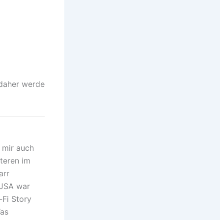
 daher werde
h mir auch
teren im
arr
 JSA war
Fi Story
Was