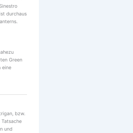
Sinestro
ist durchaus
anterns.
nahezu
zten Green
 eine
trigan, bzw.
 Tatsache
on und