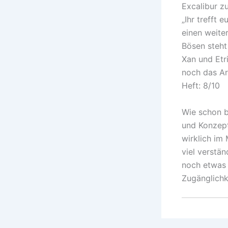
Excalibur z
„Ihr trefft 
einen weite
Bösen steht
Xan und Etr
noch das Ar
Heft: 8/10
Wie schon b
und Konzept
wirklich im
viel verstä
noch etwas 
Zugänglichk