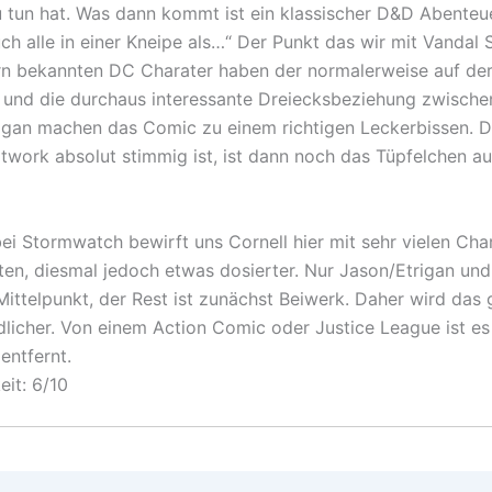
u tun hat. Was dann kommt ist ein klassischer D&D Abenteu
euch alle in einer Kneipe als…“ Der Punkt das wir mit Vandal
rn bekannten DC Charater haben der normalerweise auf der
 und die durchaus interessante Dreiecksbeziehung zwische
igan machen das Comic zu einem richtigen Leckerbissen. 
twork absolut stimmig ist, ist dann noch das Tüpfelchen au
ei Stormwatch bewirft uns Cornell hier mit sehr vielen Cha
en, diesmal jedoch etwas dosierter. Nur Jason/Etrigan und
 Mittelpunkt, der Rest ist zunächst Beiwerk. Daher wird das
ndlicher. Von einem Action Comic oder Justice League ist e
entfernt.
eit: 6/10