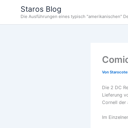
Zum
Staros Blog
Inhalt
Die Ausführungen eines typisch "amerikanischen" D
springen
Comi
Von
Starocot
Die 2 DC Re
Lieferung 
Cornell der
Im Einzelne