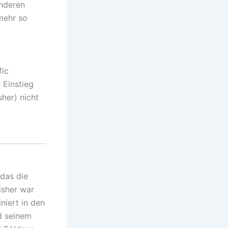
anderen
 mehr so
fic
 Einstieg
sher) nicht
 das die
isher war
niert in den
d seinem