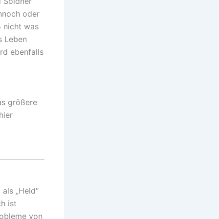
d Söldner
ennoch oder
ß nicht was
s Leben
rd ebenfalls
as größere
hier
als „Held“
h ist
robleme von