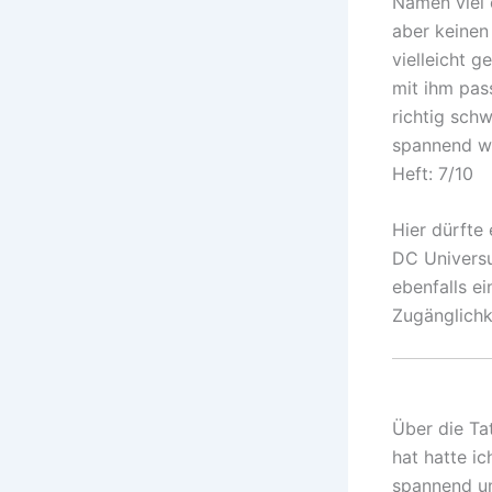
Namen viel e
aber keinen
vielleicht 
mit ihm pas
richtig sch
spannend w
Heft: 7/10
Hier dürfte
DC Universu
ebenfalls ei
Zugänglichk
Über die Ta
hat hatte ic
spannend un