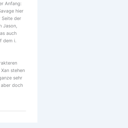
er Anfang:
 Savage hier
 Seite der
n Jason,
Das auch
f dem i.
rakteren
 Xan stehen
 ganze sehr
s aber doch