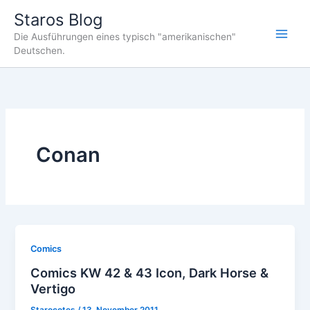
Zum
Staros Blog
Inhalt
Die Ausführungen eines typisch "amerikanischen"
springen
Deutschen.
Conan
Comics
Comics KW 42 & 43 Icon, Dark Horse &
Vertigo
Starocotes
/
13. November 2011