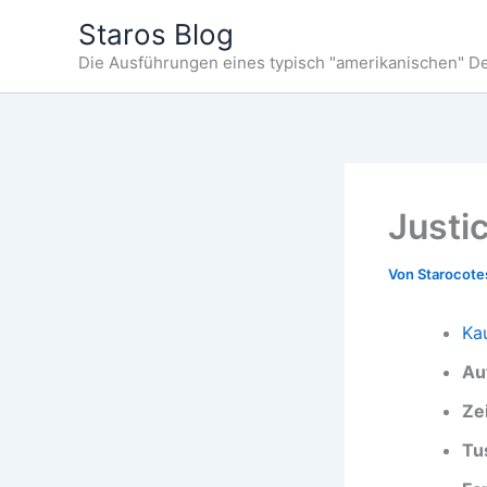
Zum
Staros Blog
Inhalt
Die Ausführungen eines typisch "amerikanischen" D
springen
Justi
Von
Starocot
Ka
Au
Ze
Tu