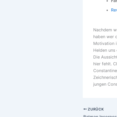
Fa
Re
Nachdem wi
haben wer d
Motivation i
Helden uns e
Die Aussich
hier fehlt.
Constantine
Zeichnerisc
jungen Cons
ZURÜCK
Batman Incorpor