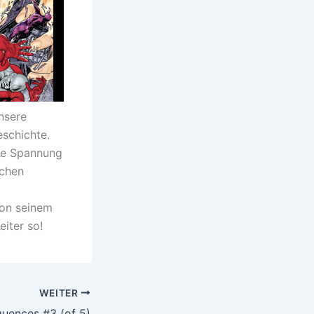
unsere
eschichte.
die Spannung
schen
von seinem
eiter so!
WEITER
uences #3 (of 5)