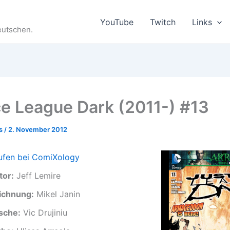
YouTube
Twitch
Links
eutschen.
ce League Dark (2011-) #13
es
/
2. November 2012
ufen bei ComiXology
tor:
Jeff Lemire
ichnung:
Mikel Janin
sche:
Vic Drujiniu