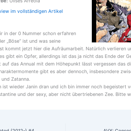
rbe:
Ulises Arreola
view im vollständigen Artikel
r in der 0 Nummer schon erfahren
er „Böse“ ist und was seine
st kommt jetzt hier die Aufräumarbeit. Natürlich verlieren 
s gibt ein Opfer, allerdings ist das ja nicht das Ende der G
t auf das Annual mit dem Höhepunkt lässt vergessen das 
 Charaktermomente gibt es aber dennoch, insbesondere zwi
 und Zatanna.
h ist wieder Janin dran und ich bin immer noch begeistert 
tantine und der sexy, aber nicht übertriebenen Zee. Bitte w
ated (2012-) #4
AVX: Conseq