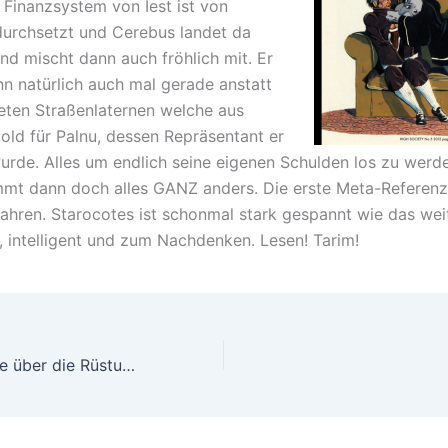
 Finanzsystem von Iest ist von
durchsetzt und Cerebus landet da
nd mischt dann auch fröhlich mit. Er
nn natürlich auch mal gerade anstatt
eten Straßenlaternen welche aus
ld für Palnu, dessen Repräsentant er
urde. Alles um endlich seine eigenen Schulden los zu werd
mt dann doch alles GANZ anders. Die erste Meta-Referen
hren. Starocotes ist schonmal stark gespannt wie das wei
g, intelligent und zum Nachdenken. Lesen! Tarim!
Start meiner Serie über die Rüstungen von Iron Man