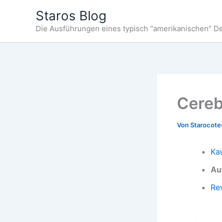
Zum
Staros Blog
Inhalt
Die Ausführungen eines typisch "amerikanischen" D
springen
Cereb
Von
Starocot
Ka
Au
Re