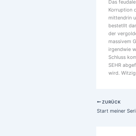
Das feudale
Korruption 
mittendrin u
bestetllt da
der vergold
massivem Go
irgendwie w
Schluss kom
SEHR abgefa
wird. Witzi
ZURÜCK