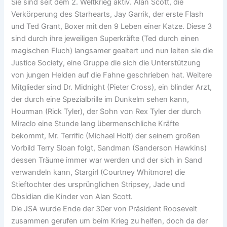
Sie sind seit dem 2. Weltkrieg aktiv. Alan Scott, die
Verkörperung des Starhearts, Jay Garrik, der erste Flash
und Ted Grant, Boxer mit den 9 Leben einer Katze. Diese 3
sind durch ihre jeweiligen Superkräfte (Ted durch einen
magischen Fluch) langsamer gealtert und nun leiten sie die
Justice Society, eine Gruppe die sich die Unterstützung
von jungen Helden auf die Fahne geschrieben hat. Weitere
Mitglieder sind Dr. Midnight (Pieter Cross), ein blinder Arzt,
der durch eine Spezialbrille im Dunkelm sehen kann,
Hourman (Rick Tyler), der Sohn von Rex Tyler der durch
Miraclo eine Stunde lang übermenschliche Kräfte
bekommt, Mr. Terrific (Michael Holt) der seinem großen
Vorbild Terry Sloan folgt, Sandman (Sanderson Hawkins)
dessen Träume immer war werden und der sich in Sand
verwandeln kann, Stargirl (Courtney Whitmore) die
Stieftochter des ursprünglichen Stripsey, Jade und
Obsidian die Kinder von Alan Scott.
Die JSA wurde Ende der 30er von Präsident Roosevelt
zusammen gerufen um beim Krieg zu helfen, doch da der