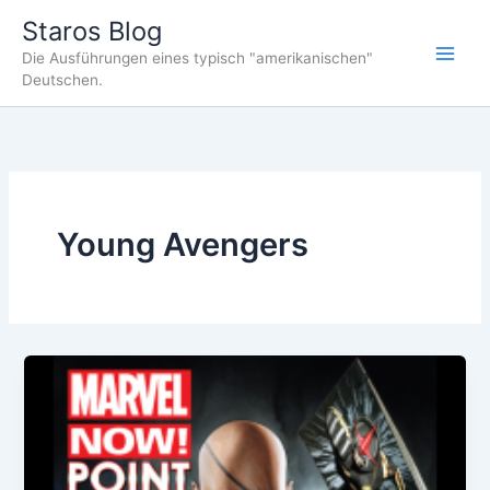
Zum
Staros Blog
Inhalt
Die Ausführungen eines typisch "amerikanischen"
springen
Deutschen.
Young Avengers